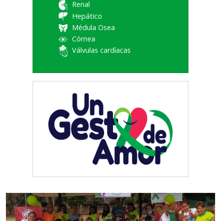
Renal
Hepático
Médula Osea
Córnea
Válvulas cardíacas